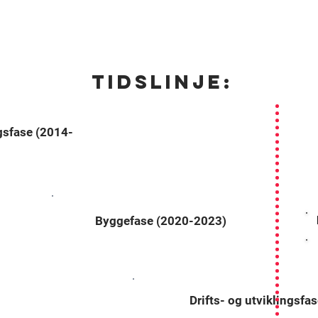
ktivitet sendes til:
tvk@tvk.no
. Dette gjelder både tr
arrangementer!
Les mer her:
Utlån og utleie
Tidslinje:
gsfase (2014-
Byggefase (2020-2023)
Drifts- og utviklingsf